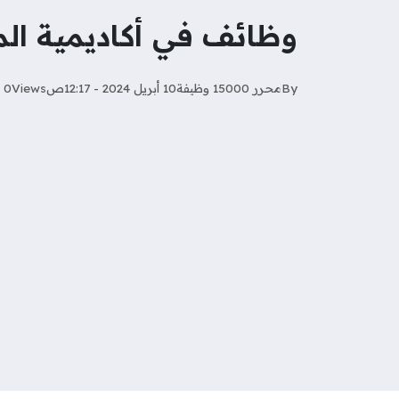
وظائف في أكاديمية المع
By
محرر 15000 وظيفة
10 أبريل 2024 - 12:17ص
Views
0