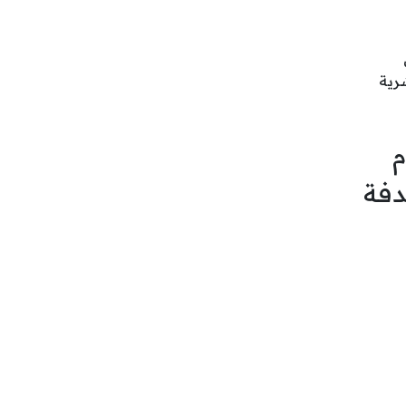
رية
م
دفة