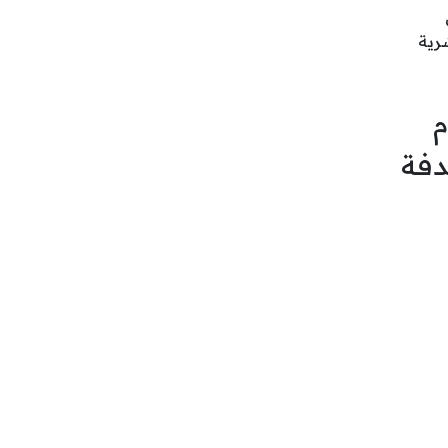
رية
م
دفة