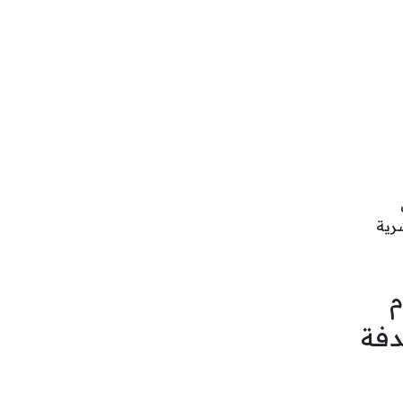
رية
م
دفة