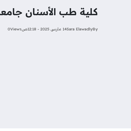
كلية طب الأسنان جامع
By
Sara Elawadly‎‏
14 مارس 2025 - 12:18ص
Views
0