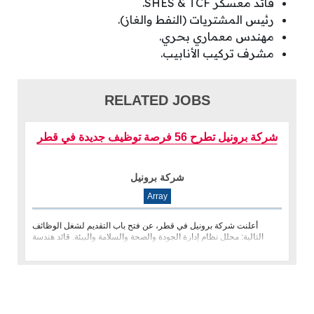
قائد معسكر SHES & TCF.
رئيس المشتريات (النفط والغاز).
مهندس معماري بحري.
مشرف تركيب الأنابيب.
RELATED JOBS
شركة برونيل تطرح 56 فرصة توظيف جديدة في قطر
شركة برونيل
Array
أعلنت شركة برونيل في قطر، عن فتح باب التقديم لشغل الوظائف
التالية: محلل نظام إدارة الجودة والصحة والسلامة والبيئة. قائد هندسة
(معدات �