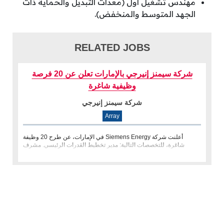
مهندس تشغيل أول (معدات التبديل والحماية ذات
الجهد المتوسط ​​والمنخفض).
RELATED JOBS
شركة سيمنز إنيرجي بالإمارات تعلن عن 20 فرصة
وظيفية شاغرة
شركة سيمنز إنيرجي
Array
أعلنت شركة ‏Siemens Energy في الإمارات، عن طرح 20 وظيفة
شاغرة، للتخصصات التالية: مدير تخطيط القدرات الرئيسي. مشرف
تركيب وصيانة المحولات. م�