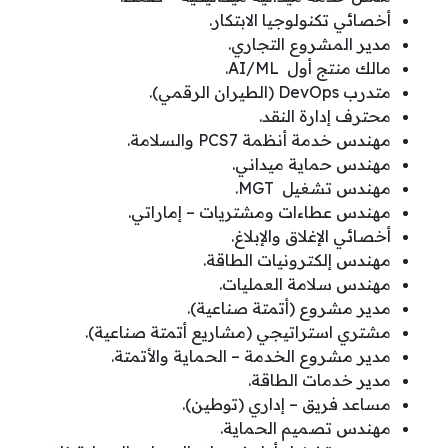
أخصائي تكنولوجيا الابتكار.
مدير المشروع التجاري.
مالك منتج أول AI/ML.
متدرب DevOps (الطيران الرقمي).
محترف إدارة النقد.
مهندس خدمة أنظمة PCS7 والسلامة.
مهندس حماية ميداني.
مهندس تشغيل MGT.
مهندس عطاءات ومشتريات – إماراتي.
أخصائي الإغلاق والإبلاغ.
مهندس إلكترونيات الطاقة.
مهندس سلامة العمليات.
مدير مشروع (أتمتة صناعية).
مشتري استراتيجي (مشاريع أتمتة صناعية).
مدير مشروع الخدمة – الحماية والأتمتة.
مدير خدمات الطاقة.
مساعد فريق – إداري (توطين).
مهندس تصميم الحماية.