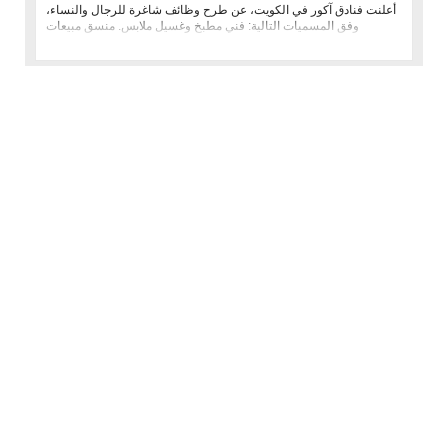
أعلنت فنادق آكور في الكويت، عن طرح وظائف شاغرة للرجال والنساء،
وفق المسميات التالية: فني مطبخ وغسيل ملابس. منسق مبيعات
وتسويق. طباخ.