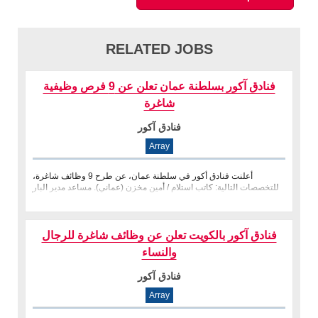
RELATED JOBS
فنادق آكور بسلطنة عمان تعلن عن 9 فرص وظيفية
شاغرة
فنادق آكور
Array
أعلنت فنادق أكور في سلطنة عمان، عن طرح 9 وظائف شاغرة،
للتخصصات التالية: كاتب استلام / أمين مخزن (عماني). مساعد مدير البار
والمطعم. مشر�
فنادق آكور بالكويت تعلن عن وظائف شاغرة للرجال
والنساء
فنادق آكور
Array