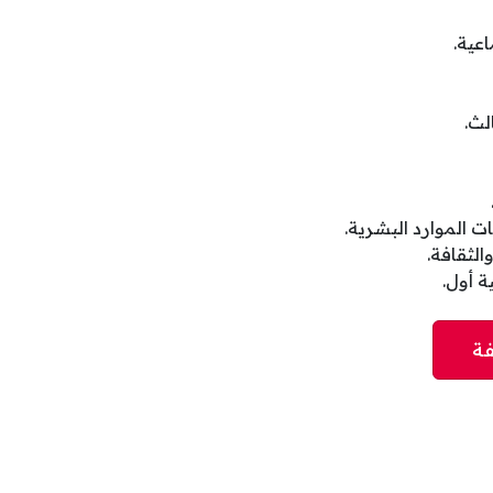
عية.
لث.
 الموارد البشرية.
لثقافة.
 أول.