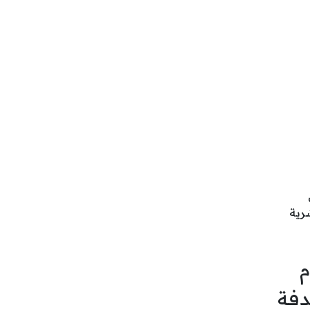
رية
م
دفة