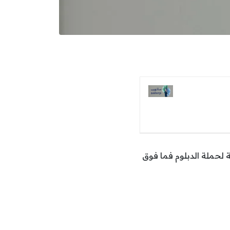
ال للتكرير والبتروكيماويات (ساتورب) عن رغبتها في شغل 37 وظيفة لحملة الدبلوم فما فوق