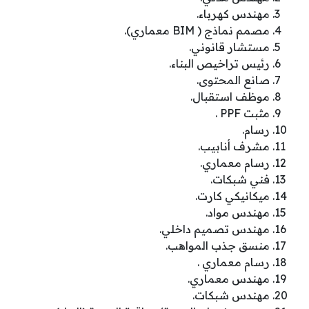
مهندس كهرباء.
مصمم نماذج ( BIM معماري).
مستشار قانوني.
رئيس تراخيص البناء.
صانع المحتوى.
موظف استقبال.
مثبت PPF .
رسام.
مشرف أنابيب.
رسام معماري.
فني شبكات.
ميكانيكي كارت.
مهندس مواد.
مهندس تصميم داخلي.
منسق جذب المواهب.
رسام معماري .
مهندس معماري.
مهندس شبكات.