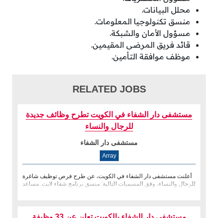
محلل البيانات.
منسق تكنولوجيا المعلومات.
مسؤول الأمان والشبكة.
قائد فريق المرضى المقيمين.
موظف موافقة التأمين.
RELATED JOBS
مستشفى دار الشفاء في الكويت تطرح وظائف جديدة
للرجال والنساء
مستشفى دار الشفاء
Array
أعلنت مستشفى دار الشفاء في الكويت، عن طرح فرص توظيف شاغرة
للرجال والنساء، وفق المسميات التالية: منسق برنامج شفاء لايت. مساعد
ممرضة (أ�
مستشفى دار الشفاء بالكويت تعلن عن 33 وظيفة