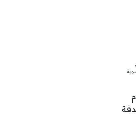
رية
م
دفة