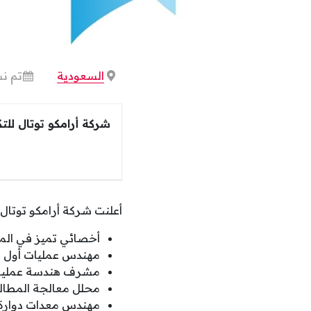
السعودية
تم نش
شركة أرامكو توتال للت
أعلنت شركة أرامكو توتال 
أخصائي تميز في الم
مهندس عمليات أول (BTX)
مشرف هندسة عمليات (PE
محلل معالجة المطالب
مهندس معدات دوارة.