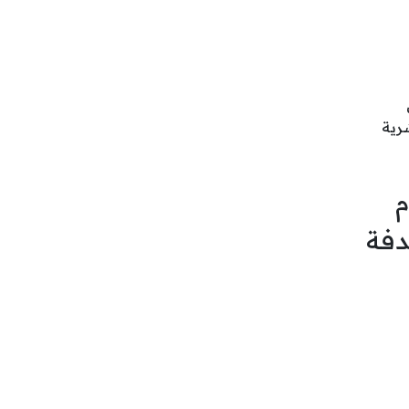
رية
م
دفة