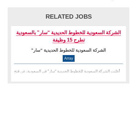
RELATED JOBS
الشركة السعودية للخطوط الحديدية “سار” بالسعودية
تطرح 15 وظيفة
الشركة السعودية للخطوط الحديدية “سار”
Array
أعلنت الشركة السعودية للخطوط الحديدية “سار” في السعودية، عن فتح
باب التقديم لشغل الوظائف التالية: خبير إدارة التغيير والاتصالات. م�