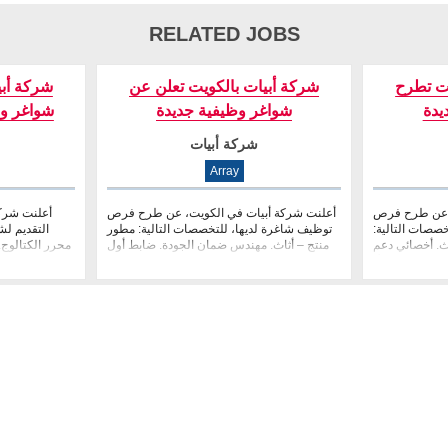
RELATED JOBS
ت تطرح
شركة أبيات بالكويت تعلن عن
شركة أب
يدة
شواغر وظيفية جديدة
شواغر و
شركة أبيات
Array
، عن طرح فرص
أعلنت شركة أبيات في الكويت، عن طرح فرص
أعلنت شركة
صصات التالية:
توظيف شاغرة لديها، للتخصصات التالية: مطور
التقديم لش
ث. أخصائي دعم
منتج – أثاث. مهندس ضمان الجودة. ضابط أول
محرر الكتالوج.
العملاء. م�
للتسويق ال