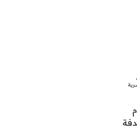
رية
م
دفة