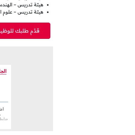
هيئة تدريس – الهندس
هيئة تدريس – علوم ا
و
ضابط 