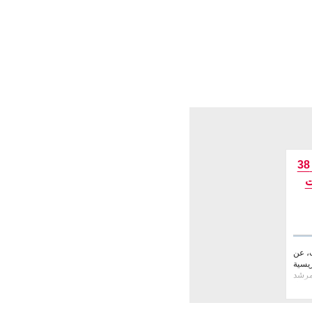
الجامعة الأمريكية (AUK) تطرح 38
ت
في الكويت، عن
ريسية
لمرشد
(لل�