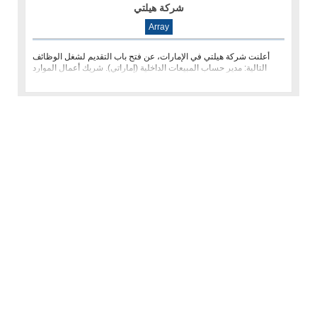
شركة هيلتي
Array
أعلنت شركة هيلتي في الإمارات، عن فتح باب التقديم لشغل الوظائف
التالية: مدير حساب المبيعات الداخلية (إماراتي). شريك أعمال الموارد
البش