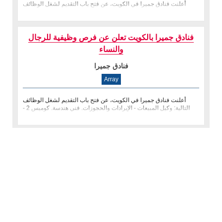
أعلنت فنادق جميرا في الكويت، عن فتح باب التقديم لشغل الوظائف
التالية: نادل / نادلة - خدمة المؤتمرات والفعاليات. مضيفة غرفة التدبير الم
فنادق جميرا بالكويت تعلن عن فرص وظيفية للرجال
والنساء
فنادق جميرا
Array
أعلنت فنادق جميرا في الكويت، عن فتح باب التقديم لشغل الوظائف
التالية: وكيل المبيعات - الإيرادات والحجوزات. فني هندسة. كوميس 2 -
قسم ال