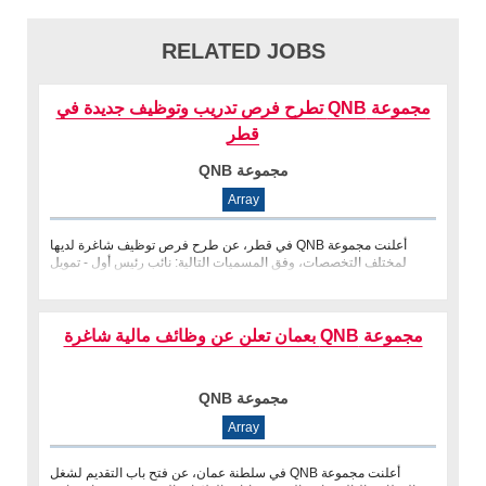
RELATED JOBS
مجموعة QNB تطرح فرص تدريب وتوظيف جديدة في
قطر
مجموعة QNB
Array
أعلنت مجموعة QNB في قطر، عن طرح فرص توظيف شاغرة لديها
لمختلف التخصصات، وفق المسميات التالية: نائب رئيس أول - تمويل
المشاريع والاستحواذ.
مجموعة QNB بعمان تعلن عن وظائف مالية شاغرة
مجموعة QNB
Array
أعلنت مجموعة QNB في سلطنة عمان، عن فتح باب التقديم لشغل