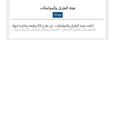
هيئة الطرق والمواصلات
Array
أعلنت هيئة الطرق والمواصلات، عن طرح 63 وظيفة شاغرة لديها،
للتخصصات التالية: أخصائي - الإحصاء وتحليل البيانات. أخصائي اول -
تصميم وتنفي�