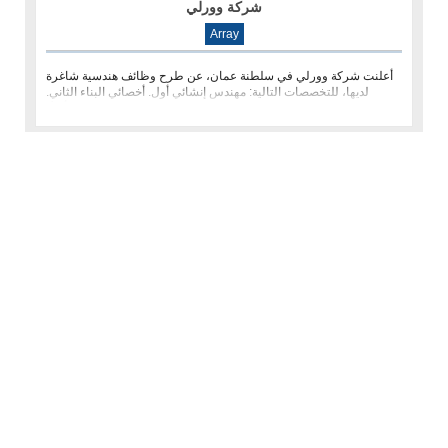
شركة وورلي
Array
أعلنت شركة وورلي في سلطنة عمان، عن طرح وظائف هندسية شاغرة
لديها، للتخصصات التالية: مهندس إنشائي أول. أخصائي البناء الثاني.
مهندس أو�