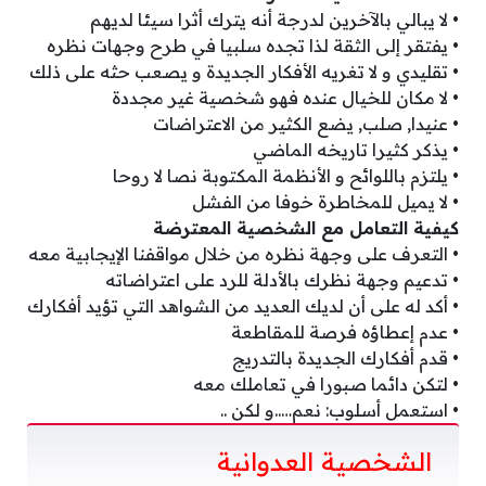
• لا يبالي بالآخرين لدرجة أنه يترك أثرا سيئا لديهم
• يفتقر إلى الثقة لذا تجده سلبيا في طرح وجهات نظره
• تقليدي و لا تغريه الأفكار الجديدة و يصعب حثه على ذلك
• لا مكان للخيال عنده فهو شخصية غير مجددة
• عنيدا, صلب, يضع الكثير من الاعتراضات
• يذكر كثيرا تاريخه الماضي
• يلتزم باللوائح و الأنظمة المكتوبة نصا لا روحا
• لا يميل للمخاطرة خوفا من الفشل
كيفية التعامل مع الشخصية المعترضة
• التعرف على وجهة نظره من خلال مواقفنا الإيجابية معه
• تدعيم وجهة نظرك بالأدلة للرد على اعتراضاته
• أكد له على أن لديك العديد من الشواهد التي تؤيد أفكارك
• عدم إعطاؤه فرصة للمقاطعة
• قدم أفكارك الجديدة بالتدريج
• لتكن دائما صبورا في تعاملك معه
• استعمل أسلوب: نعم…..و لكن ..
الشخصية العدوانية